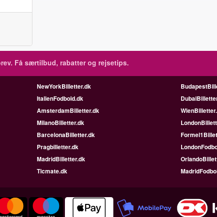
rev.
Få særtilbud, rabatter og rejsetips.
NewYorkBilletter.dk
BudapestBill
ItalienFodbold.dk
DubaiBillette
AmsterdamBilletter.dk
WienBilletter
MilanoBilletter.dk
LondonBillett
BarcelonaBilletter.dk
Formel1Billet
Pragbilletter.dk
LondonFodbo
MadridBilletter.dk
OrlandoBillet
Ticmate.dk
MadridFodbo