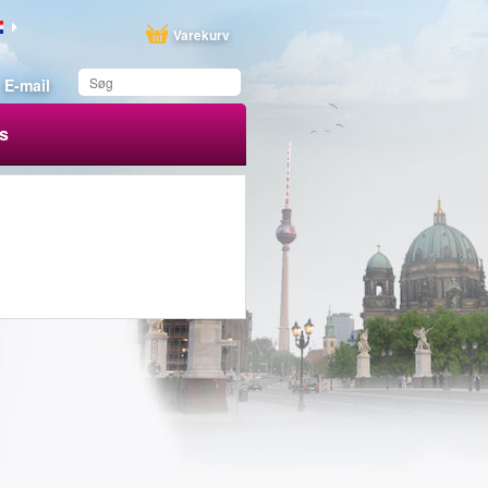
Varekurv
E-mail
s
Du har gemt dette
produkt på din liste