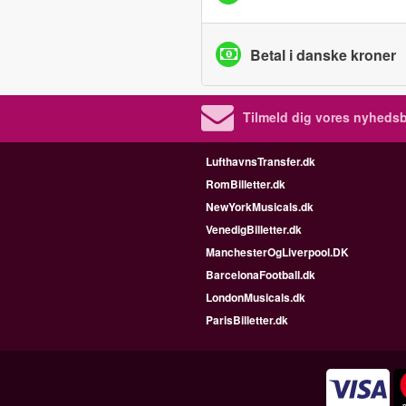
Betal i danske kroner
Tilmeld dig vores nyhedsb
LufthavnsTransfer.dk
RomBilletter.dk
NewYorkMusicals.dk
VenedigBilletter.dk
ManchesterOgLiverpool.DK
BarcelonaFootball.dk
LondonMusicals.dk
ParisBilletter.dk