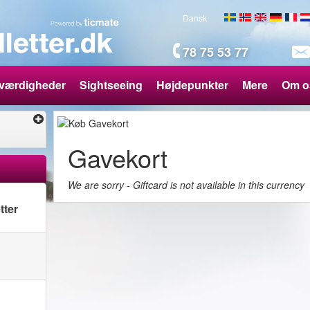
Dansk
78 75 53 77
værdigheder
Sightseeing
Højdepunkter
Mere
Om o
Gavekort
We are sorry - Giftcard is not available in this currency
tter