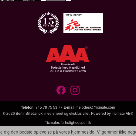
WE SUPPORT
Højeste kreditværdighed
© Dun & Bradstreet 2026
Telefon
:
+45 78 75 53 77
E-mail
:
helpdesk@ticmate.com
© 2026
BerlinBilletter.dk
, med eneret og eksklusivitet. Powered by
Ticmate AB®
Ticmates fortrolighedspolitik
give dig den bedste oplevelse på vores hjemmeside. Vi gemmer ikke nog