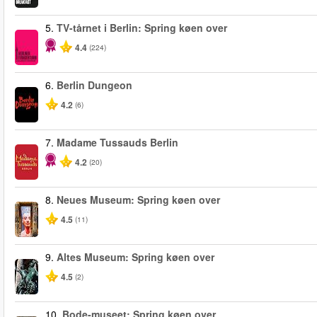
5.
TV-tårnet i Berlin: Spring køen over
4.4
(224)
6.
Berlin Dungeon
4.2
(6)
7.
Madame Tussauds Berlin
4.2
(20)
8.
Neues Museum: Spring køen over
4.5
(11)
9.
Altes Museum: Spring køen over
4.5
(2)
10.
Bode-museet: Spring køen over