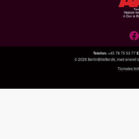
Højeste kr
© Dun & Br
Telefon
:
+45 78 75 53 77
E
© 2026
BerlinBilletter.dk
, med eneret 
Ticmates fort