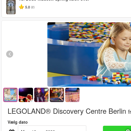
5.0
(2)
LEGOLAND® Discovery Centre Berlin
f
Vælg dato