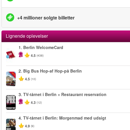
+4 millioner solgte billetter
Lignende oplevelser
1.
Berlin WelcomeCard
4.5
(438)
2.
Big Bus Hop-af Hop-på Berlin
-40%
4.5
(10)
3.
TV-tårnet i Berlin + Restaurant reservation
4.3
(12)
4.
TV-tårnet i Berlin: Morgenmad med udsigt
4.9
(9)