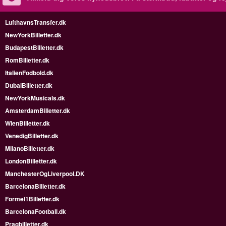
LufthavnsTransfer.dk
NewYorkBilletter.dk
BudapestBilletter.dk
RomBilletter.dk
ItalienFodbold.dk
DubaiBilletter.dk
NewYorkMusicals.dk
AmsterdamBilletter.dk
WienBilletter.dk
VenedigBilletter.dk
MilanoBilletter.dk
LondonBilletter.dk
ManchesterOgLiverpool.DK
BarcelonaBilletter.dk
Formel1Billetter.dk
BarcelonaFootball.dk
Pragbilletter.dk